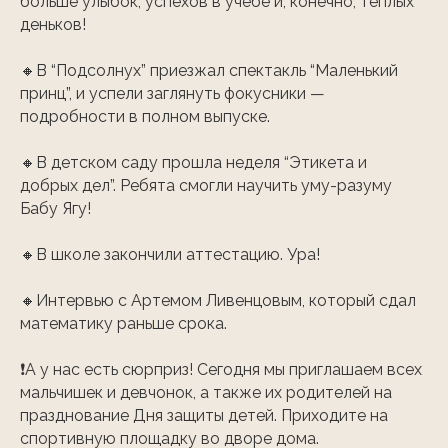
больше улыбок, успехов в учебе и, конечно, теплых
деньков! ⠀
🔸В “Подсолнух” приезжал спектакль “Маленький
принц”, и успели заглянуть фокусники —
подробности в полном выпуске. ⠀
🔸В детском саду прошла неделя “Этикета и
добрых дел”. Ребята смогли научить уму-разуму
Бабу Ягу! ⠀
🔸В школе закончили аттестацию. Ура! ⠀ ⠀
🔸Интервью с Артемом Ливенцовым, который сдал
математику раньше срока. ⠀ ⠀
❗️А у нас есть сюрприз! Сегодня мы приглашаем всех
мальчишек и девчонок, а также их родителей на
празднование Дня защиты детей. Приходите на
спортивную площадку во дворе дома. ⠀