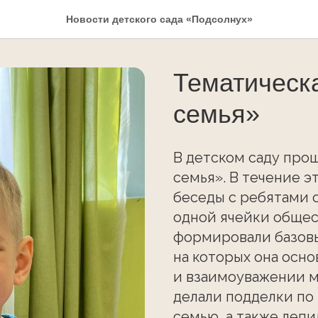
Новости детского сада «Подсолнух»
Тематическ
семья»
В детском саду про
семья». В течение э
беседы с ребятами о
одной ячейки общес
формировали базовы
на которых она осно
и взаимоуважении м
делали подделки по
семью, а также лепи