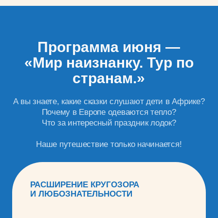
Почему в Европе одеваются тепло?
Что за интересный праздник лодок?
Наше путешествие только начинается!
РАСШИРЕНИЕ КРУГОЗОРА
И ЛЮБОЗНАТЕЛЬНОСТИ
В июне ребята узнают разные
национальные праздники, почему в Африке
люди кудрявые, какие украшения делают
в Китае и как живется в Европе.
2 раза в неделю мастер классы по
приготовлению известных блюд той
страны в которую мы прибыли.
УВЕЛИЧЕНИЕ ЯЗЫКОВЫХ
НАВЫКОВ
Изучение культур и языков разных стран