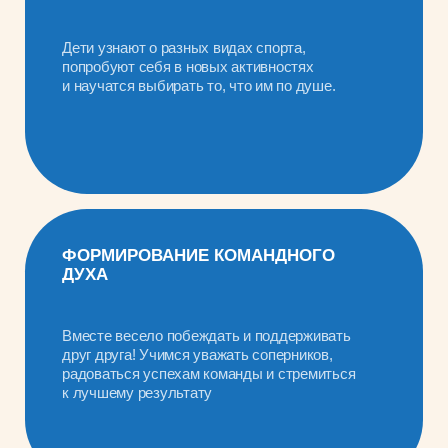
Программа августа —
«Волшебство на 7 нот»
Для сердец, чутких к красоте, и ушей, умеющих
Маленькие музыканты откроют тайны семи нот: звуки заиграют 
а каждая мелодия станет маленькой сказкой. Приглашаем
РАЗВИТИЕ ВООБРАЖЕНИЯ
И КРЕАТИВНОСТИ
Дети научатся придумывать уникальные мелодии, сочетать звуки
и ритмы, воплощать свои идеи в музыкальных импровизациях —
на инструментах и голосом. Каждый сможет сочинить свою
мини‑песню или забавный ритм и поделиться им с друзьями!