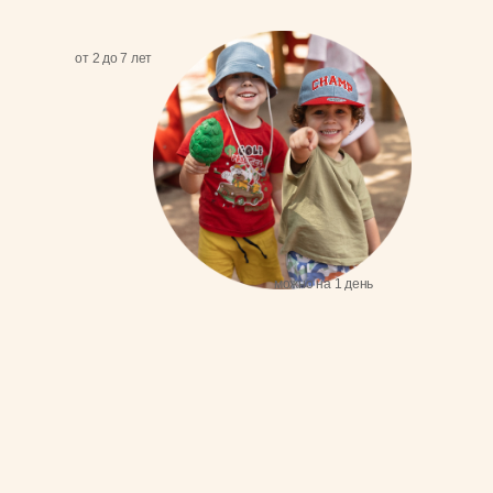
можно на 1 день
Программа июня —
«Мир наизнанку. Тур по
странам.»
А вы знаете, какие сказки слушают дети в Африке?