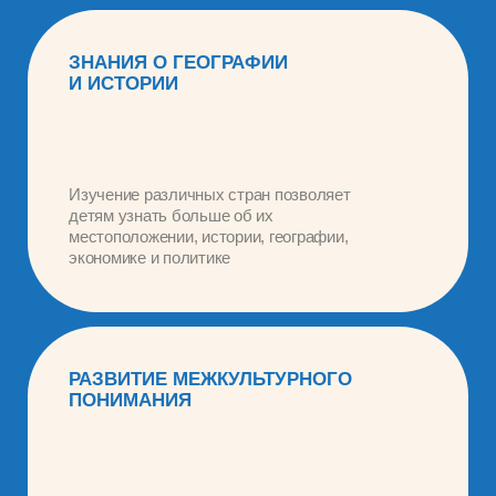
Но самое главное, мы расскажем детям,
что добрые люди живут во всех уголках
нашей большой Земли! Невероятные
приключения начитаются!
Когда дети изучают другие культуры, они
могут лучше понять различия и сходства
между своей и другими странами.
ПОВЫШЕНИЕ
САМОСОЗНАНИЯ
И САМООЦЕНКИ
Изучение разных стран и культур
в дальнейшем может помочь детям определить
свои собственные ценности и идентичность,
а также понять своё место в мире