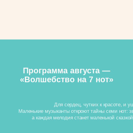
выступления он пройдёт путь самостоятельно, гордясь
своим результатом и смело делясь им с друзьями и родителями.
ЗНАНИЕ ТРАДИЦИЙ И
ИСТОРИИ МУЗЫКИ
Познакомимся с народными песнями и танцами разных регионов,
узнаем, какие инструменты использовали в старину и какую роль
музыка играла в жизни людей.